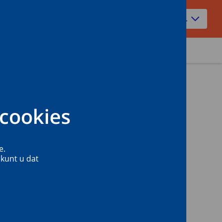
NL
ht
Servicedesk
cookies
e.
 kunt u dat