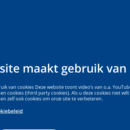
chappen
Professionals in de zorg
Medewerkers UMC Utrec
al
ite maakt gebruik van 
-portfolio tool waarin studenten
uik van cookies Deze website toont video’s van o.a. YouTub
sen cookies (third party cookies). Als u deze cookies niet wilt
dback en beoordelingen op één plek kunnen
sen zelf ook cookies om onze site te verbeteren.
 met anderen. Dit geeft docenten,
okiebeleid
tudenten inzicht in de voortgang op
mpetenties via overzichtelijke dashboards.