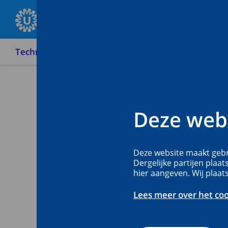
Technologie en Leren
Faculteit Medische Wetens
eJourn
Terug
Deze webs
eJournal is een e
Deze website maakt gebr
Dergelijke partijen plaat
opdrachten, fee
hier aangeven. Wij plaat
opslaan en delen
Lees meer over het co
begeleiders en s
leerdoelen en co