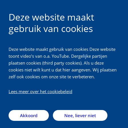
NL
Deze website maakt
gebruik van cookies
Technologie en Leren
Deze website maakt gebruik van cookies Deze website
Terug
toont video’s van o.a. YouTube. Dergelijke partijen
plaatsen cookies (third party cookies). Als u deze
E-modules
cookies niet wilt kunt u dat hier aangeven. Wij plaatsen
zelf ook cookies om onze site te verbeteren.
Een e-module is een manier om leermateriaal
Lees meer over het cookiebeleid
online vorm te geven. Kenmerkend is dat de stof op
een aantrekkelijke, afwisselende manier wordt
gepresenteerd, bijvoorbeeld door video’s, foto’s en
Akkoord
Nee, liever niet
illustraties. Daarnaast gaat de lerende actief aan de
slag met de stof, door interactieve vragen en