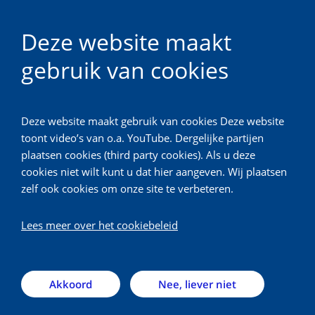
NL
Deze website maakt
gebruik van cookies
Technologie en Leren
Deze website maakt gebruik van cookies Deze website
Terug
toont video’s van o.a. YouTube. Dergelijke partijen
plaatsen cookies (third party cookies). Als u deze
Brightspace
cookies niet wilt kunt u dat hier aangeven. Wij plaatsen
zelf ook cookies om onze site te verbeteren.
This page in English.
Lees meer over het cookiebeleid
Brightspace is het Learning Management System
(LMS) van de UU dat centraal beheerd wordt bij de
Akkoord
Nee, liever niet
UU.
Ondersteuning aan docenten en studenten wordt