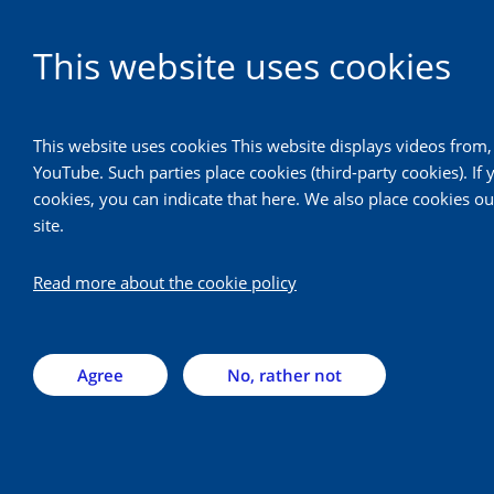
EN
This website uses cookies
Technologie en Leren
This website uses cookies This website displays videos from
YouTube. Such parties place cookies (third-party cookies). If
Welkom bij Technologie en
cookies, you can indicate that here. We also place cookies o
site.
Leren
Read more about the cookie policy
Technologie en Leren is hét kenniscentrum voor
onderwijstechnologische vraagstukken. Wij staan
Agree
No, rather not
voor transparantie, efficiëntie en kwaliteit in de
oplossingen die we bieden.